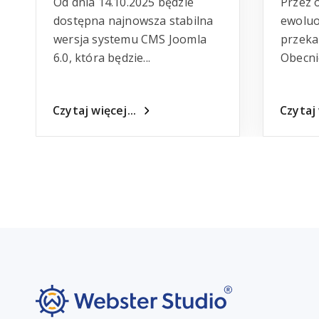
Od dnia 14.10.2025 będzie
Przez 
dostępna najnowsza stabilna
ewoluo
wersja systemu CMS Joomla
przeka
6.0, która będzie...
Obecnie
Czytaj więcej...
Czytaj 