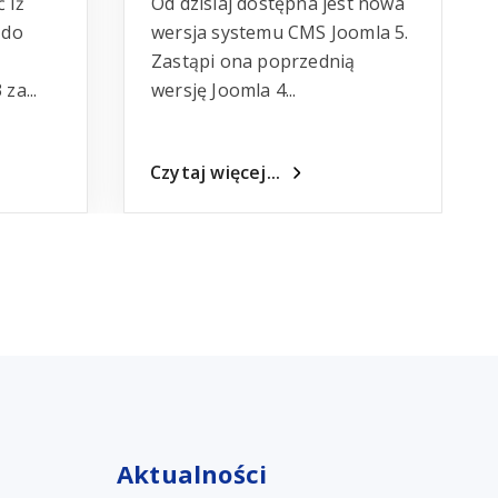
 iż
Od dzisiaj dostępna jest nowa
 do
wersja systemu CMS Joomla 5.
Zastąpi ona poprzednią
za...
wersję Joomla 4...
Czytaj więcej...
Aktualności