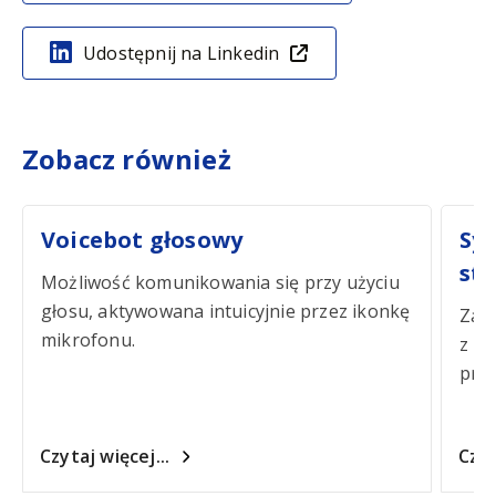
Udostępnij na Linkedin
Zobacz również
Voicebot głosowy
Sy
sta
Możliwość komunikowania się przy użyciu
głosu, aktywowana intuicyjnie przez ikonkę
Zaa
mikrofonu.
z mo
prze
Czytaj więcej...
Czyt