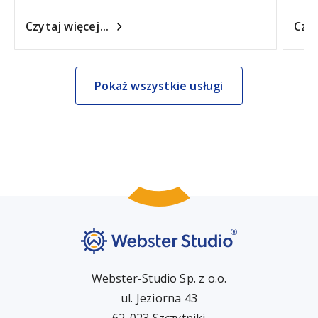
Czytaj więcej...
Czyt
Pokaż wszystkie usługi
Webster-Studio Sp. z o.o.
ul. Jeziorna 43