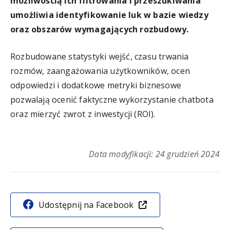
możliwością ich filtrowania i przeszukiwania
umożliwia identyfikowanie luk w bazie wiedzy
oraz obszarów wymagających rozbudowy.
Rozbudowane statystyki wejść, czasu trwania
rozmów, zaangażowania użytkowników, ocen
odpowiedzi i dodatkowe metryki biznesowe
pozwalają ocenić faktyczne wykorzystanie chatbota
oraz mierzyć zwrot z inwestycji (ROI).
Sz
Data modyfikacji: 24 grudzień 2024
Udostępnij na Facebook