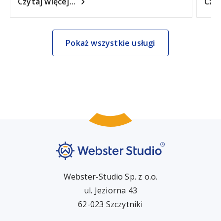
Czytaj więcej...
Czyt
Pokaż wszystkie usługi
Webster-Studio Sp. z o.o.
ul. Jeziorna 43
62-023 Szczytniki