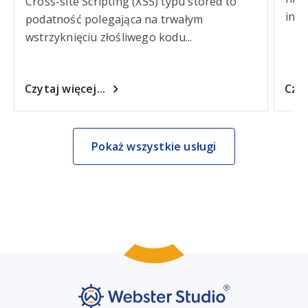
Cross-site Scripting (XSS) typu stored to
inte
podatność polegająca na trwałym
wstrzyknięciu złośliwego kodu...
Czytaj więcej...
Czyt
Pokaż wszystkie usługi