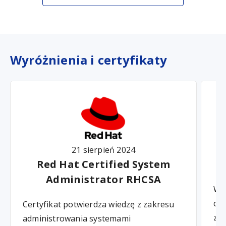
Wyróżnienia i certyfikaty
21 sierpień 2024
Red Hat Certified System
Administrator RHCSA
W d
cen
Certyfikat potwierdza wiedzę z zakresu
za
administrowania systemami