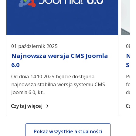
01 październik 2025
08 l
Najnowsza wersja CMS Joomla
No
6.0
St
Od dnia 14.10.2025 będzie dostępna
Prze
najnowsza stabilna wersja systemu CMS
form
Joomla 6.0, kt...
decy
Czytaj więcej
Czyt
Pokaż wszystkie aktualności