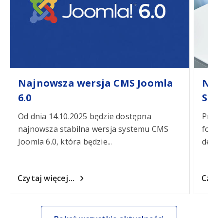
Najnowsza wersja CMS Joomla
No
6.0
St
Od dnia 14.10.2025 będzie dostępna
Prze
najnowsza stabilna wersja systemu CMS
form
Joomla 6.0, która będzie...
decy
Czytaj więcej...
Czyt